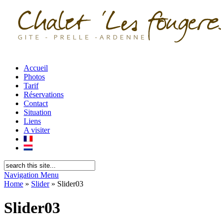
Accueil
Photos
Tarif
Réservations
Contact
Situation
Liens
A visiter
Navigation Menu
Home
»
Slider
»
Slider03
Slider03